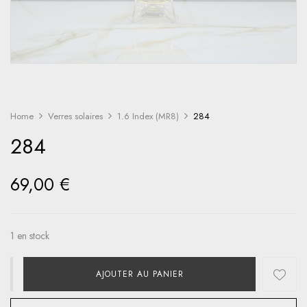
Home
Verres solaires
1.6 Index (MR8)
284
284
69,00
€
1 en stock
AJOUTER AU PANIER