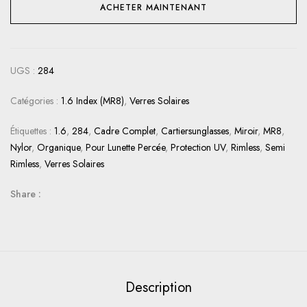
ACHETER MAINTENANT
UGS :
284
Catégories :
1.6 Index (MR8)
,
Verres Solaires
Étiquettes :
1.6
,
284
,
Cadre Complet
,
Cartiersunglasses
,
Miroir
,
MR8
,
Nylor
,
Organique
,
Pour Lunette Percée
,
Protection UV
,
Rimless
,
Semi
Rimless
,
Verres Solaires
Share :
Description