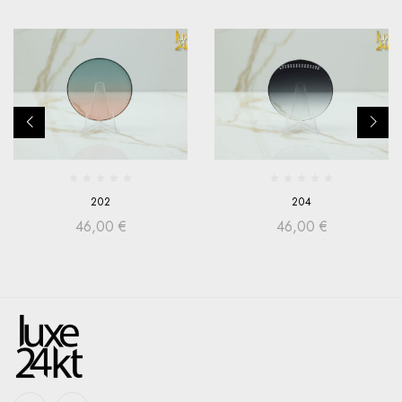
202
204
46,00
€
46,00
€