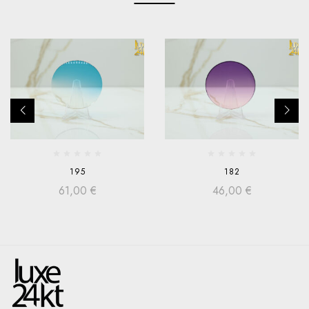
195
182
61,00
€
46,00
€