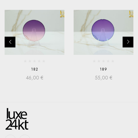
182
189
46,00
€
55,00
€