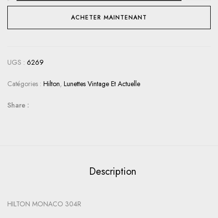
ACHETER MAINTENANT
UGS :
6269
Catégories :
Hilton
,
Lunettes Vintage Et Actuelle
Share :
Description
HILTON MONACO 304R