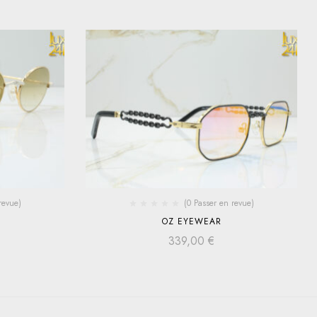
revue)
(0 Passer en revue)
OZ EYEWEAR
339,00
€