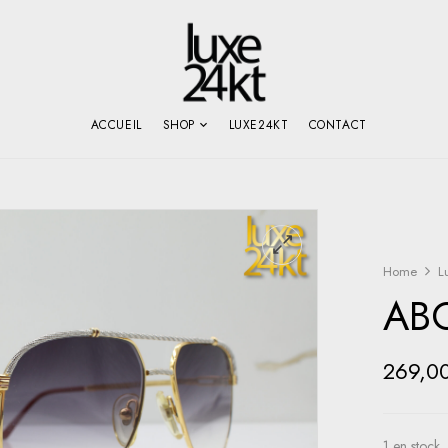
ACCUEIL
SHOP
LUXE24KT
CONTACT
Home
L
ABC
269,0
1 en stock