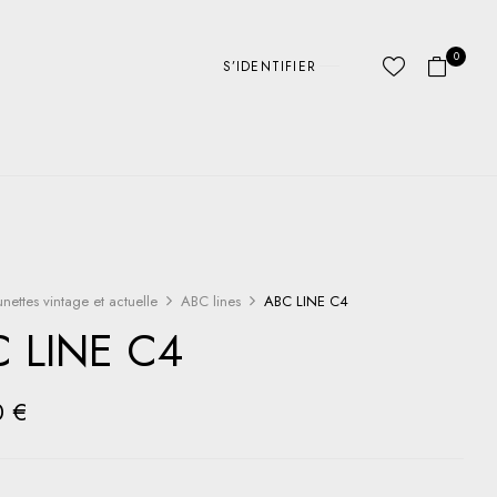
0
S’IDENTIFIER
unettes vintage et actuelle
ABC lines
ABC LINE C4
 LINE C4
0
€