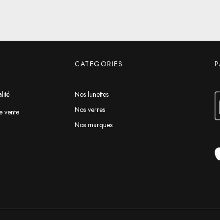
CATEGORIES
P
lité
Nos lunettes
Nos verres
e vente
Nos marques