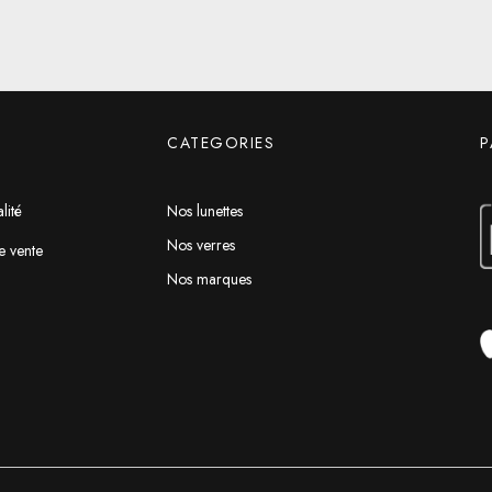
CATEGORIES
P
lité
Nos lunettes
Nos verres
e vente
Nos marques