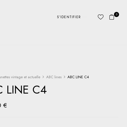
0
S’IDENTIFIER
unettes vintage et actuelle
ABC lines
ABC LINE C4
 LINE C4
0
€