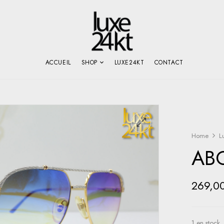
ACCUEIL
SHOP
LUXE24KT
CONTACT
Home
L
ABC
269,0
1 en stock