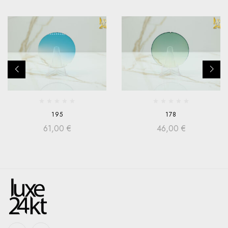
195
178
61,00
€
46,00
€