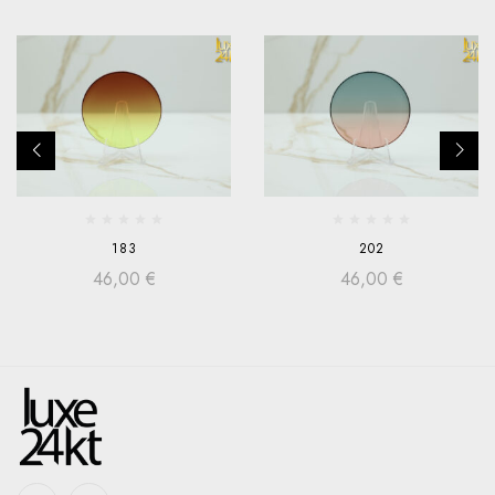
183
202
46,00
€
46,00
€