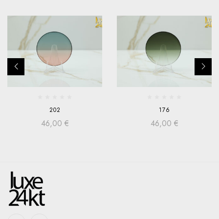
202
176
46,00
€
46,00
€