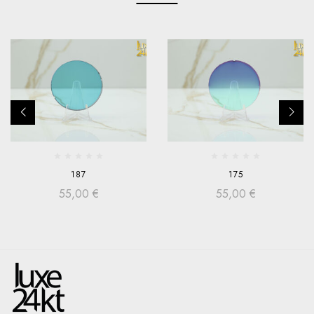
187
175
55,00
€
55,00
€