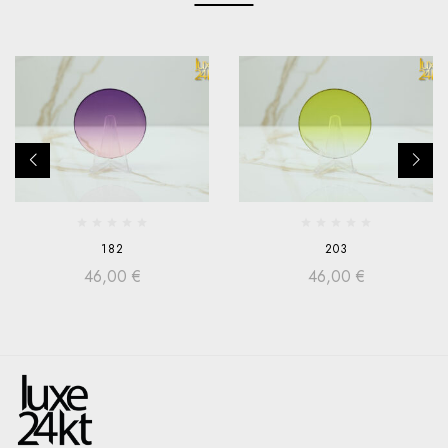
182
203
46,00
€
46,00
€