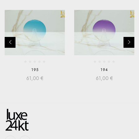
195
194
61,00
€
61,00
€