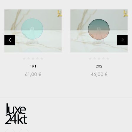
191
202
61,00
€
46,00
€