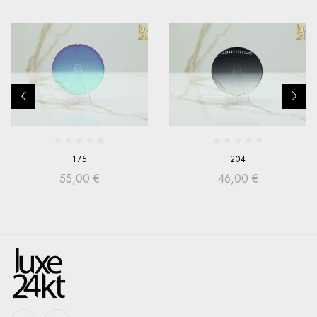
175
204
55,00
€
46,00
€