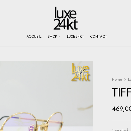
ACCUEIL
SHOP
LUXE24KT
CONTACT
Home
L
TIF
469,0
1 en stock