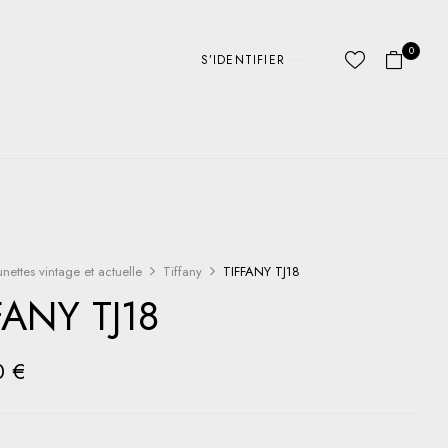
0
S’IDENTIFIER
unettes vintage et actuelle
Tiffany
TIFFANY TJ18
FANY TJ18
0
€