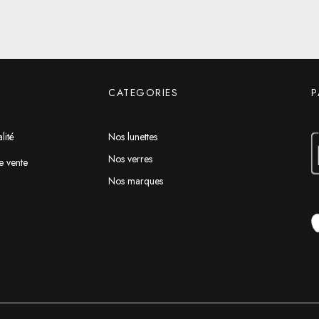
CATEGORIES
P
lité
Nos lunettes
Nos verres
e vente
Nos marques