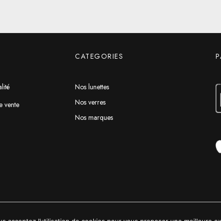
CATEGORIES
P
lité
Nos lunettes
Nos verres
e vente
Nos marques