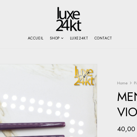
ACCUEIL
SHOP
LUXE24KT
CONTACT
Home
P
ME
VIO
40,0