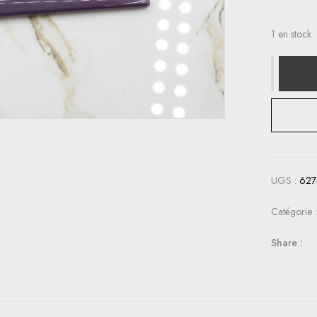
1 en stock
UGS :
627
Catégorie 
Share :