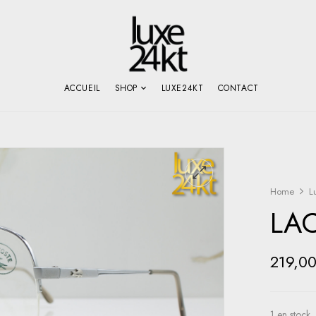
ACCUEIL
SHOP
LUXE24KT
CONTACT
Home
L
LA
219,0
1 en stock