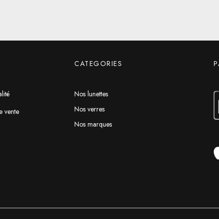
CATEGORIES
P
lité
Nos lunettes
Nos verres
e vente
Nos marques