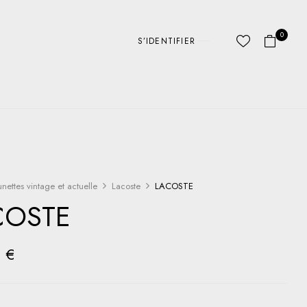
0
S’IDENTIFIER
unettes vintage et actuelle
Lacoste
LACOSTE
COSTE
0
€