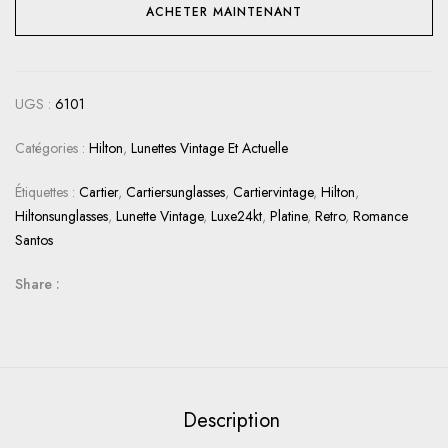
ACHETER MAINTENANT
UGS :
6101
Catégories :
Hilton
,
Lunettes Vintage Et Actuelle
Étiquettes :
Cartier
,
Cartiersunglasses
,
Cartiervintage
,
Hilton
,
Hiltonsunglasses
,
Lunette Vintage
,
Luxe24kt
,
Platine
,
Retro
,
Romance
Santos
Share :
Description