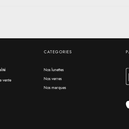
CATEGORIES
P
lité
Nos lunettes
Nos verres
e vente
Nos marques