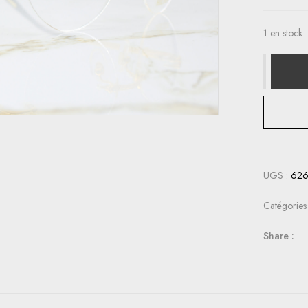
1 en stock
UGS :
62
Catégories
Share :