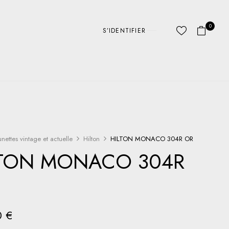
0
S’IDENTIFIER
unettes vintage et actuelle
Hilton
HILTON MONACO 304R OR
LTON MONACO 304R
0
€