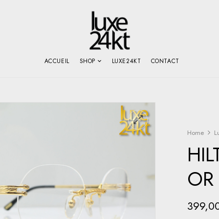
ACCUEIL
SHOP
LUXE24KT
CONTACT
Home
L
HI
OR
399,0