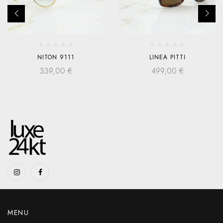
NITON 9111
LINEA PITTI
339,00
€
499,00
€
MENU