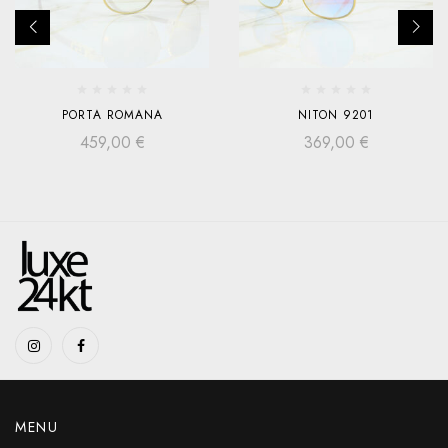
PORTA ROMANA
NITON 9201
459,00
€
369,00
€
MENU