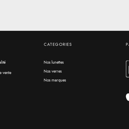
CATEGORIES
P
lité
Nos lunettes
Nos verres
e vente
Nos marques