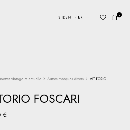
0
S’IDENTIFIER
unettes vintage et actuelle
Autres marques divers
VITTORIO
TORIO FOSCARI
0
€