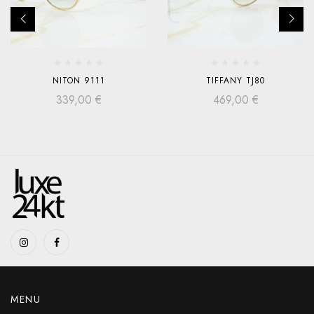
NITON 9111
TIFFANY TJ80
339,00
€
469,00
€
MENU