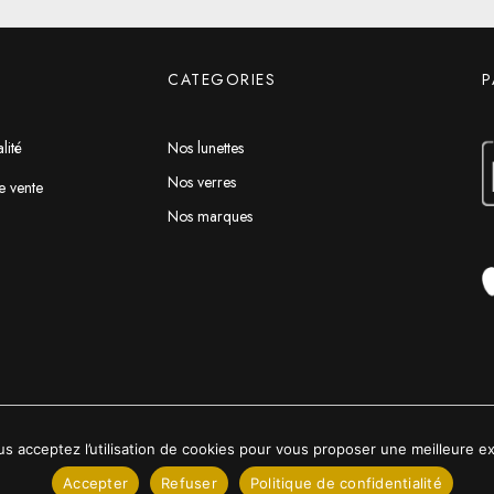
CATEGORIES
P
lité
Nos lunettes
Nos verres
e vente
Nos marques
us acceptez l’utilisation de cookies pour vous proposer une meilleure exp
2022 © Luxe24kt | Tous droits réservés
Accepter
Refuser
Politique de confidentialité