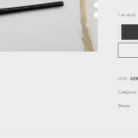
1 en stock
UGS :
62
Catégorie 
Share :