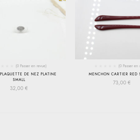
(0 Passer en revue)
(0 Passer en 
 PLAQUETTE DE NEZ PLATINE
MENCHON CARTIER RED 
SMALL
73,00
€
32,00
€