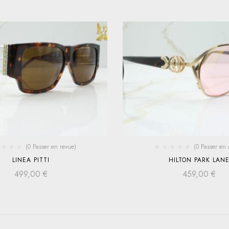
(0 Passer en revue)
(0 Passer en 
LINEA PITTI
HILTON PARK LAN
499,00
€
459,00
€