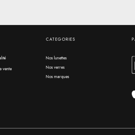
CATEGORIES
P
lité
Nos lunettes
Nos verres
e vente
Nos marques