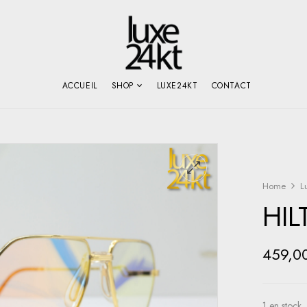
ACCUEIL
SHOP
LUXE24KT
CONTACT
Home
L
HIL
459,0
1 en stock