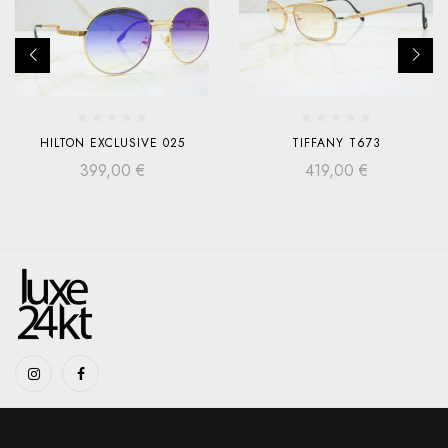
HILTON EXCLUSIVE 025
TIFFANY T673
399,00
€
419,00
€