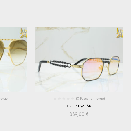
revue)
(0 Passer en revue)
OZ EYEWEAR
339,00
€