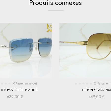
Produits connexes
(0 Passer en revue)
(0 Passer en 
IER PANTHÈRE PLATINE
HILTON CLASS 703
689,00
€
449,00
€