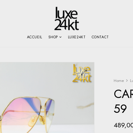
ACCUEIL
SHOP
LUXE24KT
CONTACT
Home
L
CA
59
489,0