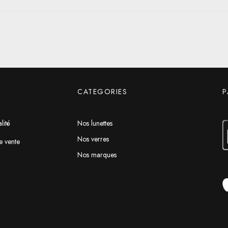
CATEGORIES
P
lité
Nos lunettes
Nos verres
e vente
Nos marques