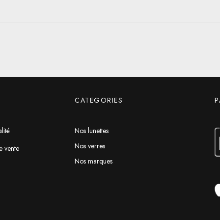
CATEGORIES
P
lité
Nos lunettes
Nos verres
e vente
Nos marques