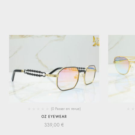
(0 Passer en revue)
OZ EYEWEAR
339,00
€