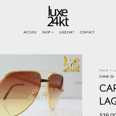
ACCUEIL
SHOP
LUXE24KT
CONTACT
Home
L
CHINE 56
CA
LA
539,0